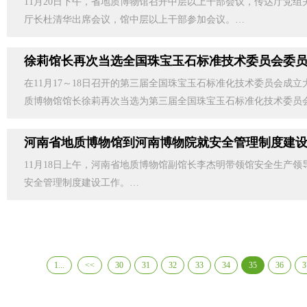
11月20日下午，省地质博物馆召开中层以上干部会议，传达厅党
厅长杜清华出席会议，馆中层以上干部参加会议。…
徐莉馆长再次当选全国珠宝玉石标准技术委员会委
在11月17～18日召开的第三届全国珠宝玉石标准化技术委员会成
质博物馆馆长徐莉再次当选为第三届全国珠宝玉石标准化技术委员
河南省地质博物馆到河南博物院就安全管理制度建
11月18日上午，河南省地质博物馆副馆长李杰明带领馆安全生产领
安全管理制度建设工作。…
1...
<<
30
31
32
33
34
35
36
3