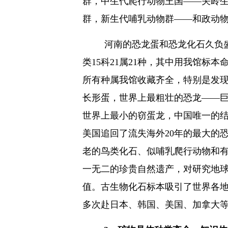
群，中生代爬行动物王国——关岭
群，新生代哺乳动物群——和政动
河南的恐龙蛋和恐龙化石久负
类
15
科
21
属
21
种，其中用我馆标本
所有种属我馆收藏齐全，特别是发
长形蛋，世界上最粗壮的恐龙——
世界上最小的窃蛋龙，中国唯一的
美国追回了流失海外
20
年的最大的
老的鸟类化石、似哺乳爬行动物和
一无二的珍贵自然遗产，对研究地
值。古生物化石标本吸引了世界各
多次赴日本、韩国、美国、加拿大