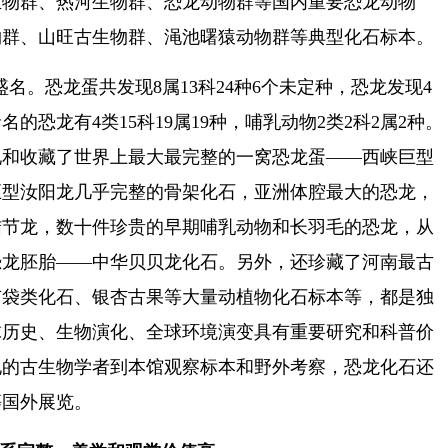
生物群、热河生物群、恐龙动物群等国内重要恐龙动物
物群、山旺古生物群、渑池曙猿动物群等典型化石标本。
盛名。恐龙蛋共发现
8
属
13
科
24
种
6
个未定种，恐龙发现4
命名的恐龙有
4
类
15
科
19
属
19
种，哺乳动物
2
类
2
科
2
属
2
种。
现和收藏了世界上最大最完整的一窝恐龙蛋——西峡巨型
巨型汝阳龙几乎完整的骨架化石，亚洲体腔最大的恐龙，
结节龙，数十件珍贵的早期哺乳动物和长羽毛的恐龙，从
恐龙胚胎——中华贝贝龙化石。另外，还珍藏了河南最古
有袋类化石、银杏古果等大量动植物化石标本等，都是独
球历史、生物演化、全球环境演变具有重要研究和科普价
地的古生物学者到本馆观察标本和野外考察，恐龙化石还
等国外展览。