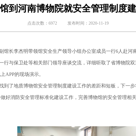
馆到河南博物院就安全管理制度
点击次数：6972
发布时间：2020-11-19
副馆长李杰明带领馆安全生产领导小组办公室成员一行
6
人赴河
一行与保卫处等相关部门领导座谈交流，详细听取了省博物院双
线上
APP
的现场演示。
找到了地质博物馆安全管理制度建设工作的差距和短板，下一步
并做好消防安全管理标准化建设工作，完善博物馆的安全管理相