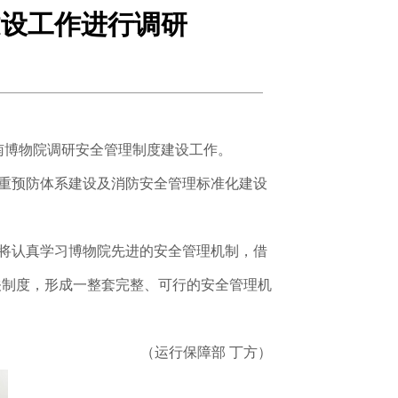
建设工作进行调研
南博物院调研安全管理制度建设工作。
重预防体系建设及消防安全管理标准化建设
将认真学习博物院先进的安全管理机制，借
关制度，形成一整套完整、可行的安全管理机
（运行保障部 丁方）