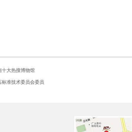
南十大热搜博物馆
石标准技术委员会委员