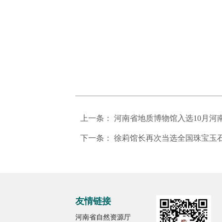
上一条：
河南省地质博物馆入选10月河
下一条：
徐莉馆长再次当选全国珠宝玉
友情链接
河南省自然资源厅