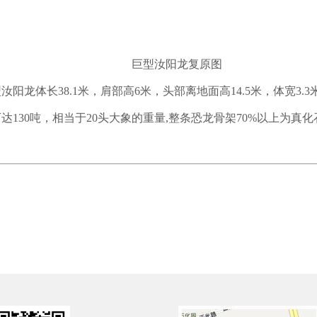
巨型汝阳龙复原图
阳龙体长38.1米，肩部高6米，头部离地面高14.5米，体宽3
130吨，相当于20头大象的重量,整条恐龙骨架70%以上为真化