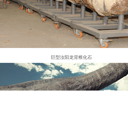
巨型汝阳龙背椎化石