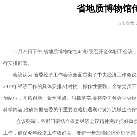
省地质博物馆
点击次数：2
12月
27
日下午
,
省地质博物馆在
4D
影院召开全体职工会议
行安排部署。
会议认为
,
省委经济工作会议全面贯彻了中央经济工作会议
2019
年经济工作的具体安排
,
针对性、操作性很强。全馆党员干
治站位，开拓创新、聚焦重点、狠抓落实
,
要将学习领会中央经
科学内涵
,
准确把握省委关于重要战略机遇期对黄河流域生态保
会议强调，各部门要结合省委经济会议精神突出抓好重
工作，确保今年经济工作收好官。要进一步加强经济分析研判