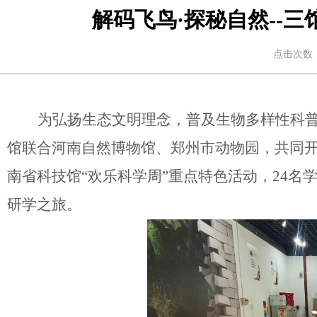
解码飞鸟·探秘自然--
点击次数：
为弘扬生态文明理念，普及生物多样性科
馆联合河南自然博物馆、郑州市动物园，共同开
南省科技馆“欢乐科学周”重点特色活动，24名
研学之旅。