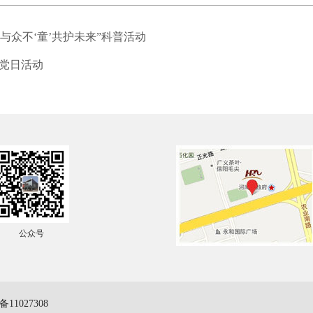
与众不‘童’共护未来”科普活动
党日活动
公众号
备11027308